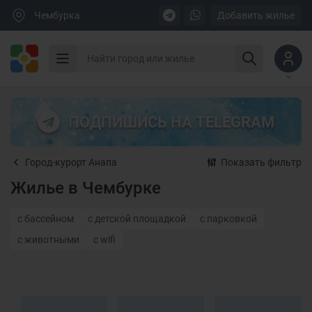
Чембурка
Добавить жилье
ПОДПИШИСЬ НА TELEGRAM
Город-курорт Анапа
Показать фильтр
Жилье в Чембурке
с бассейном
с детской площадкой
с парковкой
с животными
с wifi