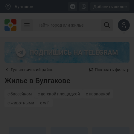
Булгаков
Добавить жилье
ПОДПИШИСЬ НА TELEGRAM
Гулькевичский район
Показать фильтр
Жилье в Булгакове
с бассейном
с детской площадкой
с парковкой
с животными
с wifi