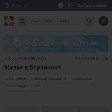
Борвинок
Добавить жилье
ПОДПИШИСЬ НА TELEGRAM
Новокубанский район
Показать фильтр
Жилье в Борвиноке
с бассейном
с детской площадкой
с парковкой
с животными
с wifi