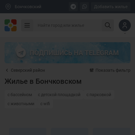
Бончковский
Добавить жилье
ПОДПИШИСЬ НА TELEGRAM
Северский район
Показать фильтр
Жилье в Бончковском
с бассейном
с детской площадкой
с парковкой
с животными
с wifi