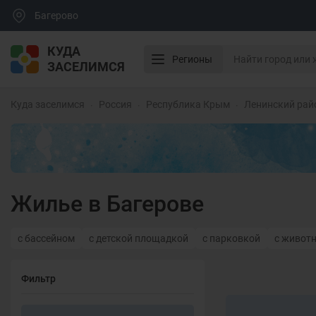
Багерово
КУДА
Регионы
ЗАСЕЛИМСЯ
Куда заселимся
Россия
Республика Крым
Ленинский рай
Жилье в Багерове
с бассейном
с детской площадкой
с парковкой
с живот
Фильтр