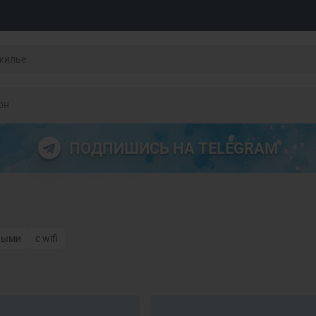
он
ПОДПИШИСЬ НА TELEGRAM
ными
с wifi