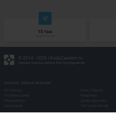
15 тыс
подписчиков
© 2014 - 2026 | KudaZaselim.ru
Сервис поиска жилья без посредников
КАТАЛОГ ЖИЛЬЯ АБХАЗИЯ
Гостиницы
Базы отдыха
Гостевые дома
Квартиры
Пансионаты
Дома под ключ
Санатории
Частный сектор