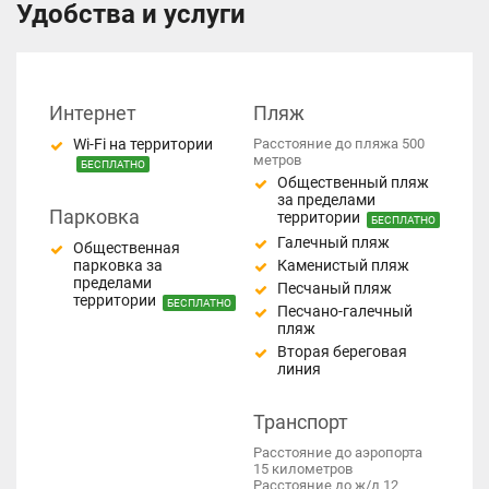
Удобства и услуги
Интернет
Пляж
Wi-Fi на территории
Расстояние до пляжа 500
метров
БЕСПЛАТНО
Общественный пляж
за пределами
Парковка
территории
БЕСПЛАТНО
Галечный пляж
Общественная
парковка за
Каменистый пляж
пределами
Песчаный пляж
территории
БЕСПЛАТНО
Песчано-галечный
пляж
Вторая береговая
линия
Транспорт
Расстояние до аэропорта
15 километров
Расстояние до ж/д 12