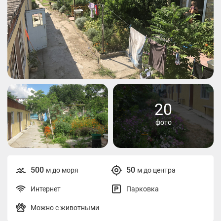
20
фото
500
50
м до моря
м до центра
Интернет
Парковка
Можно с животными