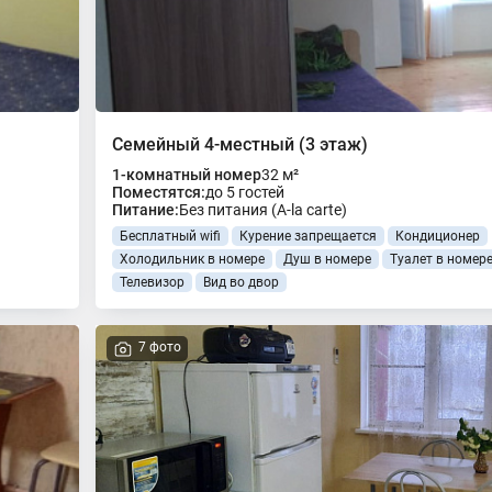
Семейный 4-местный (3 этаж)
1-комнатный номер
32 м²
Поместятся:
до 5 гостей
Питание:
Без питания (A-la carte)
Бесплатный wifi
Курение запрещается
Кондиционер
Холодильник в номере
Душ в номере
Туалет в номер
Телевизор
Вид во двор
7 фото