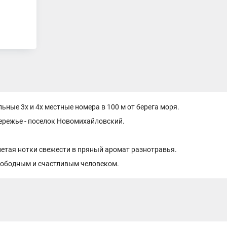
ные 3х и 4х местные номера в 100 м от берега моря.
ережье - поселок Новомихайловский.
летая нотки свежести в пряный аромат разнотравья.
свободным и счастливым человеком.