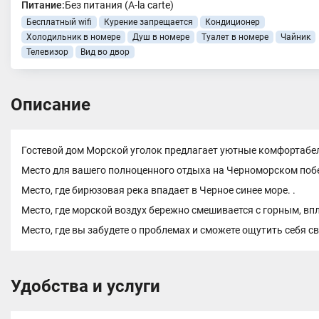
Питание:
Без питания (A-la carte)
Бесплатный wifi
Курение запрещается
Кондиционер
Холодильник в номере
Душ в номере
Туалет в номере
Чайник
Телевизор
Вид во двор
Описание
Гостевой дом Морской уголок предлагает уютные комфортабель
Место для вашего полноценного отдыха на Черноморском поб
Место, где бирюзовая река впадает в Черное синее море. .
Место, где морской воздух бережно смешивается с горным, вп
Место, где вы забудете о проблемах и сможете ощутить себя 
Удобства и услуги