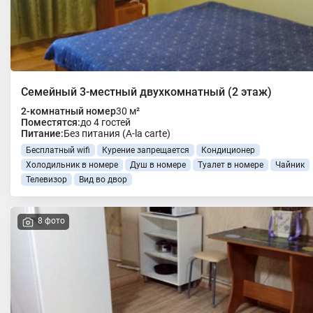
Семейный 3-местный двухкомнатный (2 этаж)
2-комнатный номер
30 м²
Поместятся:
до 4 гостей
Питание:
Без питания (A-la carte)
Бесплатный wifi
Курение запрещается
Кондиционер
Холодильник в номере
Душ в номере
Туалет в номере
Чайник
Телевизор
Вид во двор
8 фото