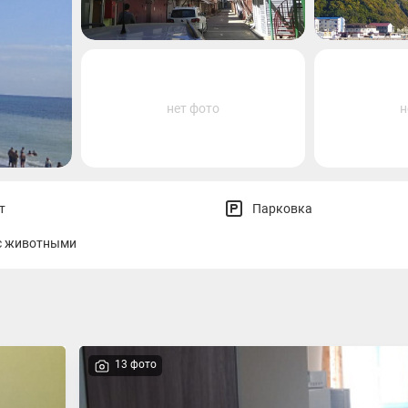
нет фото
н
т
Парковка
с животными
13 фото