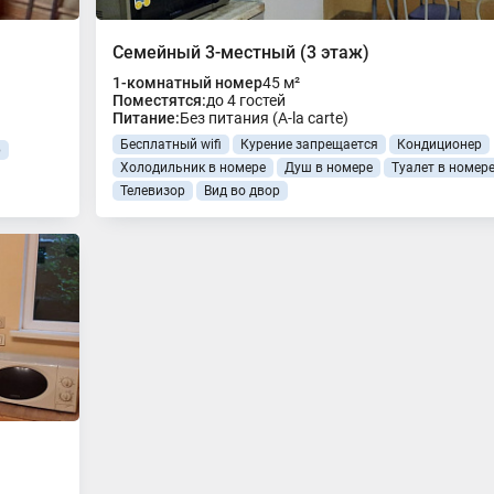
Семейный 3-местный (3 этаж)
1-комнатный номер
45 м²
Поместятся:
до 4 гостей
Питание:
Без питания (A-la carte)
Бесплатный wifi
Курение запрещается
Кондиционер
р
Холодильник в номере
Душ в номере
Туалет в номер
Телевизор
Вид во двор