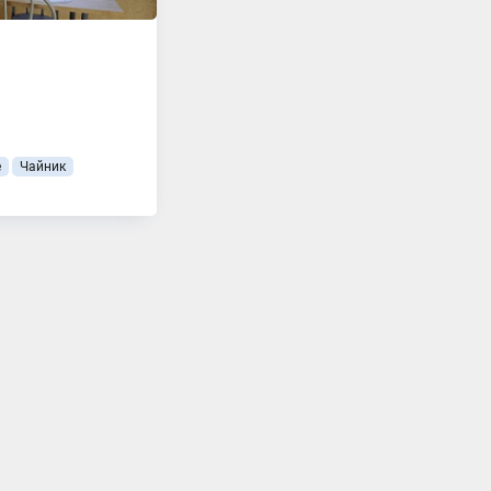
е
Чайник