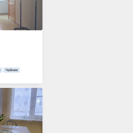
е
Чайник