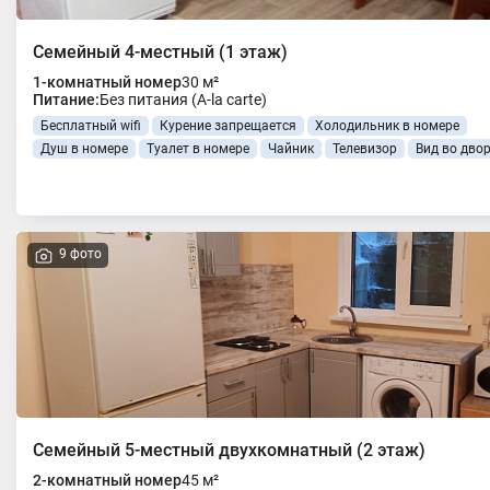
Семейный 4-местный (1 этаж)
1-комнатный номер
30 м²
Питание:
Без питания (A-la carte)
Бесплатный wifi
Курение запрещается
Холодильник в номере
Душ в номере
Туалет в номере
Чайник
Телевизор
Вид во дво
9 фото
Семейный 5-местный двухкомнатный (2 этаж)
2-комнатный номер
45 м²