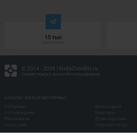
15 тыс
подписчиков
© 2014 - 2026 | KudaZaselim.ru
Сервис поиска жилья без посредников
КАТАЛОГ ЖИЛЬЯ МИТЮРИНО
Гостиницы
Базы отдыха
Гостевые дома
Квартиры
Пансионаты
Дома под ключ
Санатории
Частный сектор