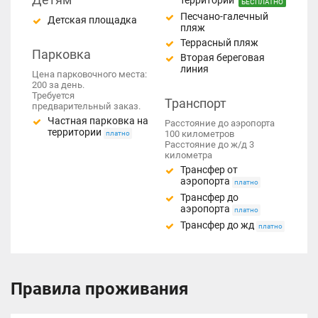
территории
БЕСПЛАТНО
Песчано-галечный
Детская площадка
пляж
Террасный пляж
Парковка
Вторая береговая
линия
Цена парковочного места:
200 за день.
Требуется
Транспорт
предварительный заказ.
Частная парковка на
Расстояние до аэропорта
территории
100 километров
платно
Расстояние до ж/д 3
километра
Трансфер от
аэропорта
платно
Трансфер до
аэропорта
платно
Трансфер до жд
платно
Правила проживания