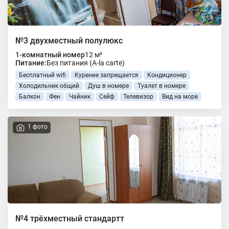
№3 двухместный полулюкс
1-комнатный номер
12 м²
Питание:
Без питания (A-la carte)
Бесплатный wifi
Курение запрещается
Кондиционер
Холодильник общий
Душ в номере
Туалет в номере
Балкон
Фен
Чайник
Сейф
Телевизор
Вид на море
1 фото
№4 трёхместный стандартт