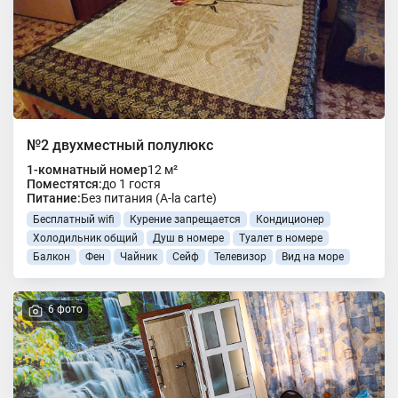
№2 двухместный полулюкс
1-комнатный номер
12 м²
Поместятся:
до 1 гостя
Питание:
Без питания (A-la carte)
Бесплатный wifi
Курение запрещается
Кондиционер
Холодильник общий
Душ в номере
Туалет в номере
Балкон
Фен
Чайник
Сейф
Телевизор
Вид на море
6 фото