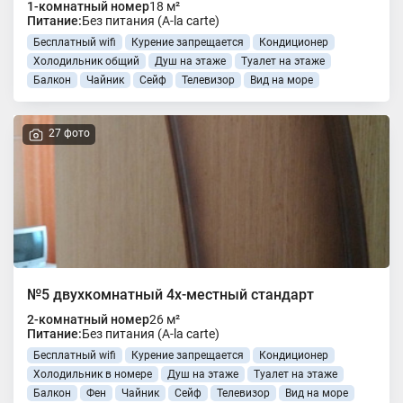
1-комнатный номер
18 м²
Питание:
Без питания (A-la carte)
Бесплатный wifi
Курение запрещается
Кондиционер
Холодильник общий
Душ на этаже
Туалет на этаже
Балкон
Чайник
Сейф
Телевизор
Вид на море
27 фото
№5 двухкомнатный 4х-местный стандарт
2-комнатный номер
26 м²
Питание:
Без питания (A-la carte)
Бесплатный wifi
Курение запрещается
Кондиционер
Холодильник в номере
Душ на этаже
Туалет на этаже
Балкон
Фен
Чайник
Сейф
Телевизор
Вид на море