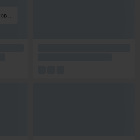
в ...