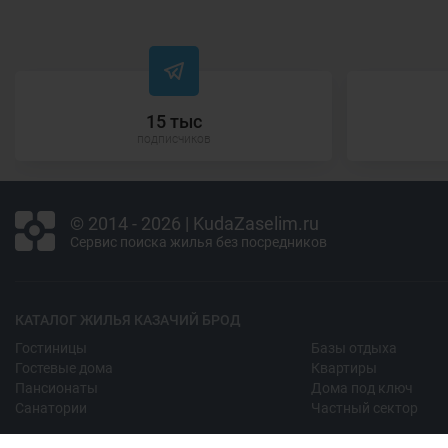
15 тыс
подписчиков
© 2014 - 2026 | KudaZaselim.ru
Сервис поиска жилья без посредников
КАТАЛОГ ЖИЛЬЯ КАЗАЧИЙ БРОД
Гостиницы
Базы отдыха
Гостевые дома
Квартиры
Пансионаты
Дома под ключ
Санатории
Частный сектор