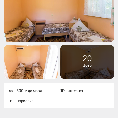
20
фото
500
м до моря
Интернет
Парковка