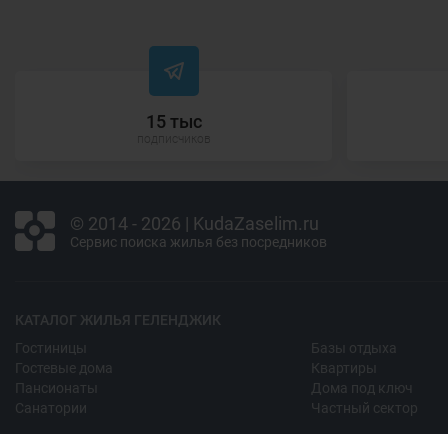
15 тыс
подписчиков
© 2014 - 2026 | KudaZaselim.ru
Сервис поиска жилья без посредников
КАТАЛОГ ЖИЛЬЯ ГЕЛЕНДЖИК
Гостиницы
Базы отдыха
Гостевые дома
Квартиры
Пансионаты
Дома под ключ
Санатории
Частный сектор