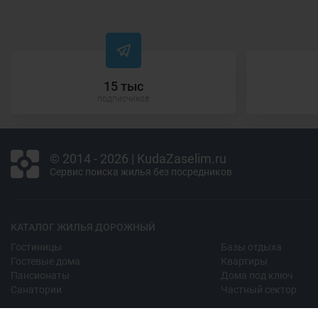
15 тыс
подписчиков
© 2014 - 2026 | KudaZaselim.ru
Сервис поиска жилья без посредников
КАТАЛОГ ЖИЛЬЯ ДОРОЖНЫЙ
Гостиницы
Базы отдыха
Гостевые дома
Квартиры
Пансионаты
Дома под ключ
Санатории
Частный сектор