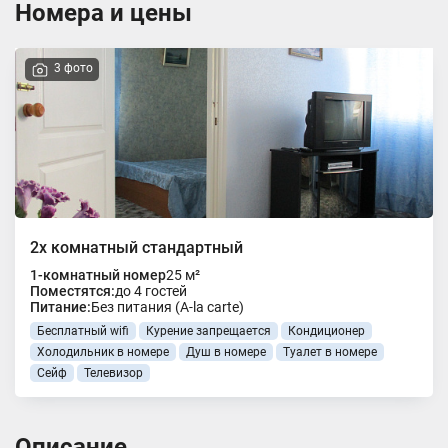
Номера и цены
3 фото
2х комнатный стандартный
1-комнатный номер
25 м²
Поместятся:
до 4 гостей
Питание:
Без питания (A-la carte)
Бесплатный wifi
Курение запрещается
Кондиционер
Холодильник в номере
Душ в номере
Туалет в номере
Сейф
Телевизор
Описание