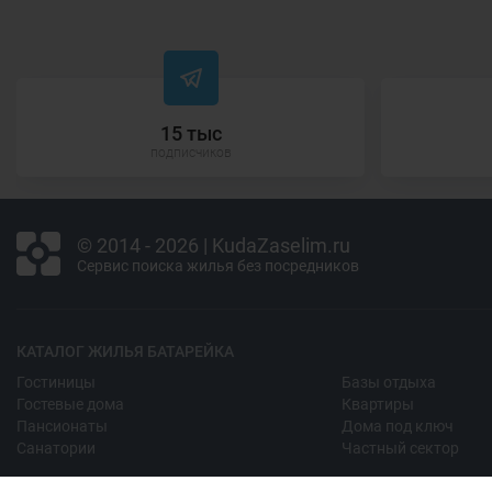
15 тыс
подписчиков
© 2014 - 2026 | KudaZaselim.ru
Сервис поиска жилья без посредников
КАТАЛОГ ЖИЛЬЯ БАТАРЕЙКА
Гостиницы
Базы отдыха
Гостевые дома
Квартиры
Пансионаты
Дома под ключ
Санатории
Частный сектор