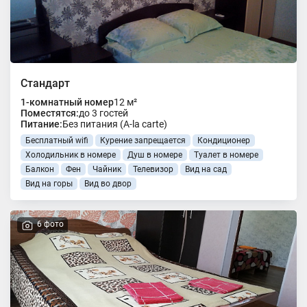
Стандарт
1-комнатный номер
12 м²
Поместятся:
до 3 гостей
Питание:
Без питания (A-la carte)
Бесплатный wifi
Курение запрещается
Кондиционер
Холодильник в номере
Душ в номере
Туалет в номере
Балкон
Фен
Чайник
Телевизор
Вид на сад
Вид на горы
Вид во двор
6 фото