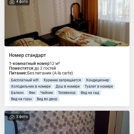
4 фото
Номер стандарт
1-комнатный номер
12 м²
Поместятся:
до 2 гостей
Питание:
Без питания (A-la carte)
Бесплатный wifi
Курение запрещается
Кондиционер
Холодильник в номере
Душ в номере
Туалет в номере
Балкон
Фен
Чайник
Телевизор
Вид на сад
Вид на горы
Вид во двор
3 фото