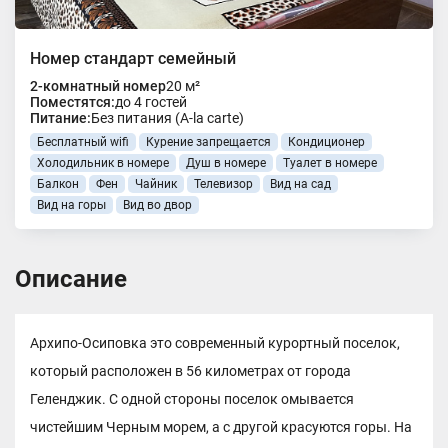
Номер стандарт семейный
2-комнатный номер
20 м²
Поместятся:
до 4 гостей
Питание:
Без питания (A-la carte)
Бесплатный wifi
Курение запрещается
Кондиционер
Холодильник в номере
Душ в номере
Туалет в номере
Балкон
Фен
Чайник
Телевизор
Вид на сад
Вид на горы
Вид во двор
Описание
Архипо-Осиповка это современный курортный поселок,
который расположен в 56 километрах от города
Геленджик. С одной стороны поселок омывается
чистейшим Черным морем, а с другой красуются горы. На