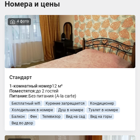
Номера и цены
4 фото
Стандарт
1-комнатный номер
12 м²
Поместятся:
до 2 гостей
Питание:
Без питания (A-la carte)
Бесплатный wifi
Курение запрещается
Кондиционер
Холодильник в номере
Душ в номере
Туалет в номере
Балкон
Фен
Телевизор
Вид на сад
Вид на горы
Вид во двор