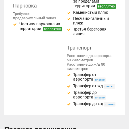
за пределами
Парковка
территории
БЕСПЛАТНО
Каменистый пляж
Требуется
предварительный заказ.
Песчано-галечный
пляж
Частная парковка на
территории
Третья береговая
БЕСПЛАТНО
линия
Транспорт
Расстояние до аэропорта
50 километров
Расстояние до ж/д 80
километров
Трансфер от
аэропорта
платно
Трансфер от жд
платно
Трансфер до
аэропорта
платно
Трансфер до жд
платно