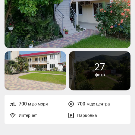
27
фото
700
700
м до моря
м до центра
Интернет
Парковка