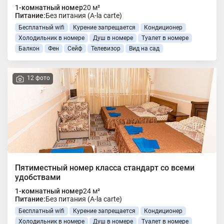
1-комнатный номер
20 м²
Питание:
Без питания (A-la carte)
Бесплатный wifi
Курение запрещается
Кондиционер
Холодильник в номере
Душ в номере
Туалет в номере
Балкон
Фен
Сейф
Телевизор
Вид на сад
12 фото
Пятиместный номер класса стандарт со всеми
удобствами
1-комнатный номер
24 м²
Питание:
Без питания (A-la carte)
Бесплатный wifi
Курение запрещается
Кондиционер
Холодильник в номере
Душ в номере
Туалет в номере