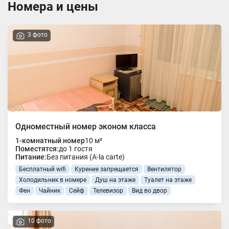
Номера и цены
3 фото
Одноместный номер эконом класса
1-комнатный номер
10 м²
Поместятся:
до 1 гостя
Питание:
Без питания (A-la carte)
Бесплатный wifi
Курение запрещается
Вентилятор
Холодильник в номере
Душ на этаже
Туалет на этаже
Фен
Чайник
Сейф
Телевизор
Вид во двор
10 фото