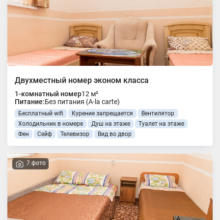
Двухместный номер эконом класса
1-комнатный номер
12 м²
Питание:
Без питания (A-la carte)
Бесплатный wifi
Курение запрещается
Вентилятор
Холодильник в номере
Душ на этаже
Туалет на этаже
Фен
Сейф
Телевизор
Вид во двор
7 фото