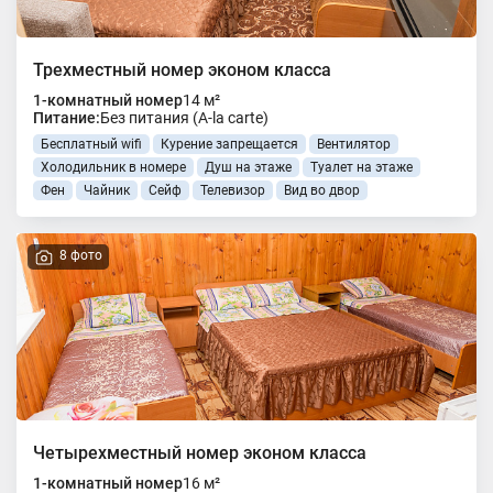
Трехместный номер эконом класса
1-комнатный номер
14 м²
Питание:
Без питания (A-la carte)
Бесплатный wifi
Курение запрещается
Вентилятор
Холодильник в номере
Душ на этаже
Туалет на этаже
Фен
Чайник
Сейф
Телевизор
Вид во двор
8 фото
Четырехместный номер эконом класса
1-комнатный номер
16 м²