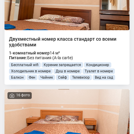
Двухместный номер класса стандарт со всеми
удобствами
1-комнатный номер
14 м²
Питание:
Без питания (A-la carte)
Бесплатный wifi
Курение запрещается
Кондиционер
Холодильник в номере
Душ в номере
Туалет в номере
Балкон
Фен
Чайник
Сейф
Телевизор
Вид на сад
16 фото