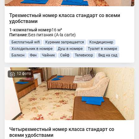
Трехместный номер класса стандарт со всеми
удобствами
1-комнатный номер
16 м²
Питание:
Без питания (A-la carte)
Бесплатный wifi
Курение запрещается
Кондиционер
Холодильник в номере
Душ в номере
Туалет в номере
Балкон
Фен
Чайник
Сейф
Телевизор
Вид на сад
12 фото
Четырехместный номер класса стандарт со
всеми удобствами