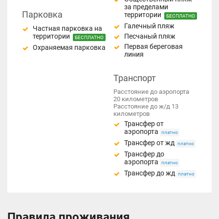
за пределами
Парковка
территории
БЕСПЛАТНО
Галечный пляж
Частная парковка на
территории
Песчаный пляж
БЕСПЛАТНО
Первая береговая
Охраняемая парковка
линия
Транспорт
Расстояние до аэропорта
20 километров
Расстояние до ж/д 13
километров
Трансфер от
аэропорта
платно
Трансфер от жд
платно
Трансфер до
аэропорта
платно
Трансфер до жд
платно
Правила проживания