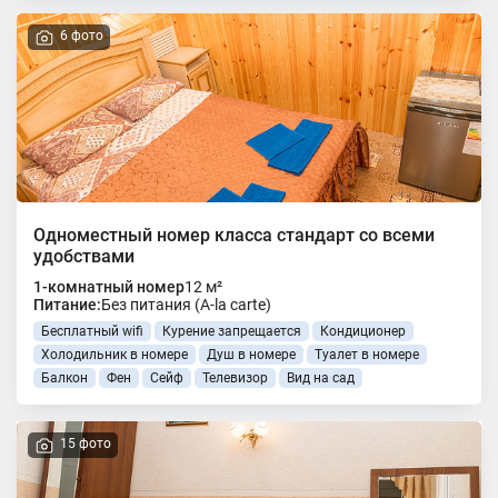
6 фото
Одноместный номер класса стандарт со всеми
удобствами
1-комнатный номер
12 м²
Питание:
Без питания (A-la carte)
Бесплатный wifi
Курение запрещается
Кондиционер
Холодильник в номере
Душ в номере
Туалет в номере
Балкон
Фен
Сейф
Телевизор
Вид на сад
15 фото