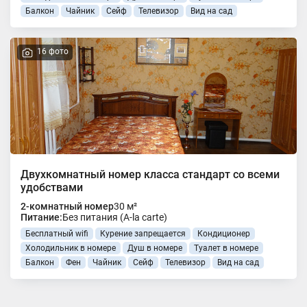
Балкон
Чайник
Сейф
Телевизор
Вид на сад
16 фото
Двухкомнатный номер класса стандарт со всеми
удобствами
2-комнатный номер
30 м²
Питание:
Без питания (A-la carte)
Бесплатный wifi
Курение запрещается
Кондиционер
Холодильник в номере
Душ в номере
Туалет в номере
Балкон
Фен
Чайник
Сейф
Телевизор
Вид на сад