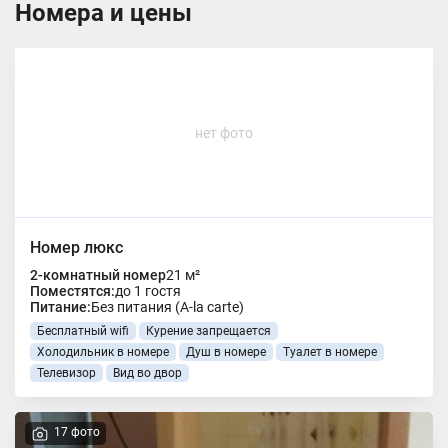
Номера и цены
нет фото
Номер люкс
2-комнатный номер
21 м²
Поместятся:
до 1 гостя
Питание:
Без питания (A-la carte)
Бесплатный wifi
Курение запрещается
Холодильник в номере
Душ в номере
Туалет в номере
Телевизор
Вид во двор
17 фото