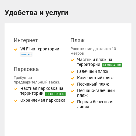
Удобства и услуги
Интернет
Пляж
Wi-Fi на территории
Расстояние до пляжа 10
метров
платно
Частный пляж на
территории
БЕСПЛАТНО
Парковка
Галечный пляж
Требуется
Каменистый пляж
предварительный заказ.
Песчаный пляж
Частная парковка на
Песчано-галечный
территории
БЕСПЛАТНО
пляж
Охраняемая парковка
Первая береговая
линия