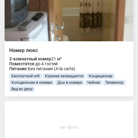
Номер люкс
2-комнатный номер
21 м²
Поместятся:
до 4 гостей
Питание:
Без питания (A-la carte)
Бесплатный wifi
Курение запрещается
Кондиционер
Холодильник в номере
Душ в номере
Чайник
Телевизор
Вид во двор
нет фото