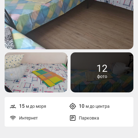
12
фото
15
10
м до моря
м до центра
Интернет
Парковка