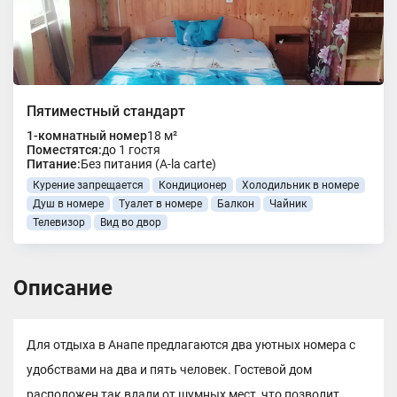
Пятиместный стандарт
1-комнатный номер
18 м²
Поместятся:
до 1 гостя
Питание:
Без питания (A-la carte)
Курение запрещается
Кондиционер
Холодильник в номере
Душ в номере
Туалет в номере
Балкон
Чайник
Телевизор
Вид во двор
Описание
Для отдыха в Анапе предлагаются два уютных номера с
удобствами на два и пять человек. Гостевой дом
расположен так вдали от шумных мест, что позволит