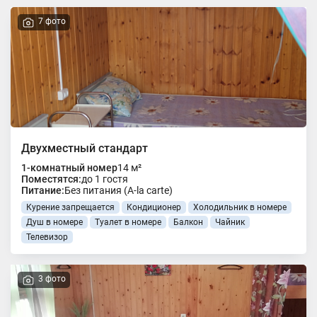
7 фото
Двухместный стандарт
1-комнатный номер
14 м²
Поместятся:
до 1 гостя
Питание:
Без питания (A-la carte)
Курение запрещается
Кондиционер
Холодильник в номере
Душ в номере
Туалет в номере
Балкон
Чайник
Телевизор
3 фото