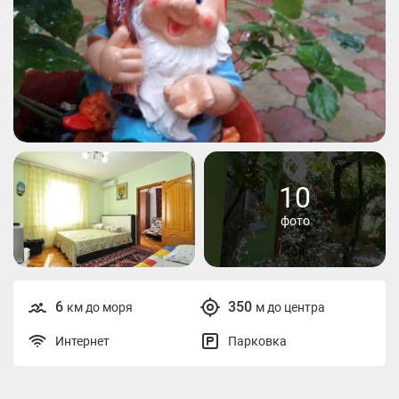
10
фото
6
350
км до моря
м до центра
Интернет
Парковка