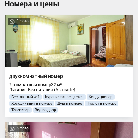
Номера и цены
3 фото
двухкомнатный номер
2-комнатный номер
32 м²
Питание:
Без питания (A-la carte)
Бесплатный wifi
Курение запрещается
Кондиционер
Холодильник в номере
Душ в номере
Туалет в номере
Телевизор
Вид во двор
5 фото