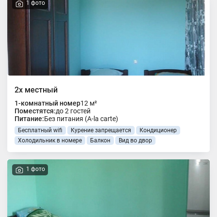
1 фото
2х местный
1-комнатный номер
12 м²
Поместятся:
до 2 гостей
Питание:
Без питания (A-la carte)
Бесплатный wifi
Курение запрещается
Кондиционер
Холодильник в номере
Балкон
Вид во двор
1 фото