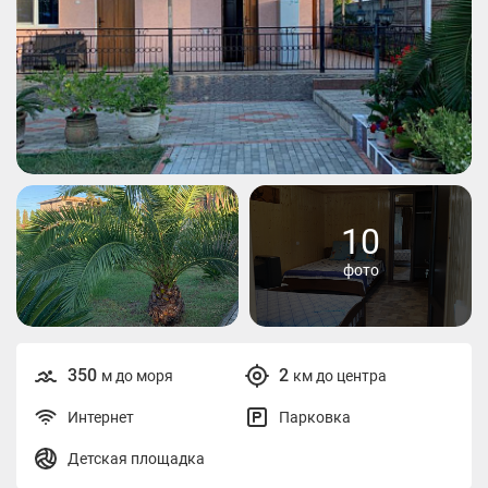
10
фото
350
2
м до моря
км до центра
Интернет
Парковка
Детская площадка