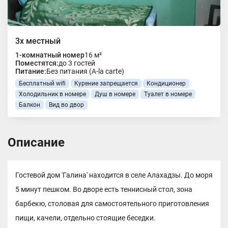
3х местный
1-комнатный номер
16 м²
Поместятся:
до 3 гостей
Питание:
Без питания (A-la carte)
Бесплатный wifi
Курение запрещается
Кондиционер
Холодильник в номере
Душ в номере
Туалет в номере
Балкон
Вид во двор
Описание
Гостевой дом 'Галина' находится в селе Алахадзы. До моря
5 минут пешком. Во дворе есть теннисный стол, зона
барбекю, столовая для самостоятельного приготовления
пищи, качели, отдельно стоящие беседки.