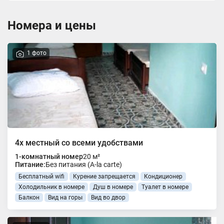
Номера и цены
1 фото
4х местный со всеми удобствами
1-комнатный номер
20 м²
Питание:
Без питания (A-la carte)
Бесплатный wifi
Курение запрещается
Кондиционер
Холодильник в номере
Душ в номере
Туалет в номере
Балкон
Вид на горы
Вид во двор